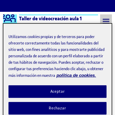
Logo Ágora
Taller de videocreación aula 1
Saltar al contenido
Utilizamos
cookies
propias y de terceros para poder
ofrecerte correctamente todas las funcionalidades del
sitio web, con fines analíticos y para mostrarte publicidad
Semestre 20211 - Aula 1
videocreación
personalizada de acuerdo con un perfil elaborado a partir
videocreación
de tus hábitos de navegación. Puedes aceptar, rechazar o
configurar tus preferencias haciendo clic abajo, u obtener
más información en nuestra
política de cookies.
Un nuevo amanecer
Publicado por
Publicado por
Ainhoa Alonso Pinedo
Visibilidad:
Fecha de publicación
en Un nuevo amanecer
Pública
-
5 Mar 2024
-
comentario
Aceptar
Rechazar