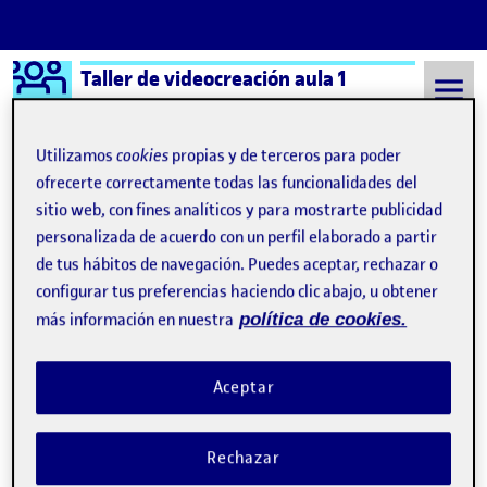
Logo Ágora
Taller de videocreación aula 1
Saltar al contenido
Utilizamos
cookies
propias y de terceros para poder
ofrecerte correctamente todas las funcionalidades del
sitio web, con fines analíticos y para mostrarte publicidad
Semestre 20211 - Aula 1
Ainhoa Alonso Pinedo
personalizada de acuerdo con un perfil elaborado a partir
Ainhoa Alonso Pinedo
de tus hábitos de navegación. Puedes aceptar, rechazar o
configurar tus preferencias haciendo clic abajo, u obtener
más información en nuestra
política de cookies.
Un nuevo amanecer
Publicado por
Publicado por
Ainhoa Alonso Pinedo
Visibilidad:
Fecha de publicación
en Un nuevo amanecer
Pública
-
5 Mar 2024
-
comentario
Aceptar
Rechazar